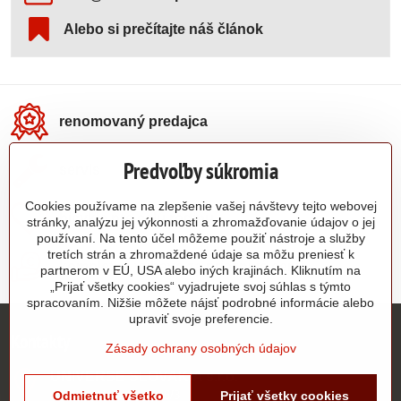
Alebo si prečítajte náš článok
renomovaný predajca
Predvoľby súkromia
servis
Cookies používame na zlepšenie vašej návštevy tejto webovej
bicykle pre celú rodinu
stránky, analýzu jej výkonnosti a zhromažďovanie údajov o jej
používaní. Na tento účel môžeme použiť nástroje a služby
tretích strán a zhromaždené údaje sa môžu preniesť k
kompletná výbava za priaznivé ceny
partnerom v EÚ, USA alebo iných krajinách. Kliknutím na
„Prijať všetky cookies“ vyjadrujete svoj súhlas s týmto
spracovaním. Nižšie môžete nájsť podrobné informácie alebo
upraviť svoje preferencie.
Kontakty
Zásady ochrany osobných údajov
UNIVERSE SLOVAKIA s​.r​.o​.
Johanna Vaillanta 3046/3
Odmietnuť všetko
Prijať všetky cookies