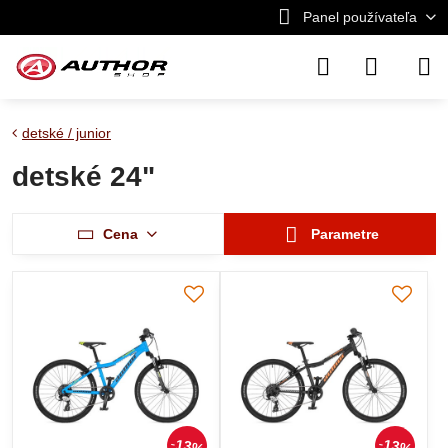
Panel používateľa
detské / junior
detské 24"
Cena
Parametre
13%
13%