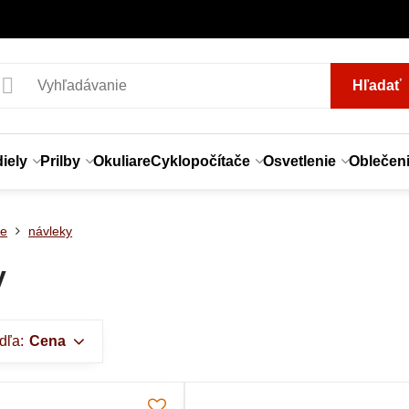
Hľadať
iely
Prilby
Okuliare
Cyklopočítače
Osvetlenie
Oblečen
ie
návleky
y
dľa:
Cena