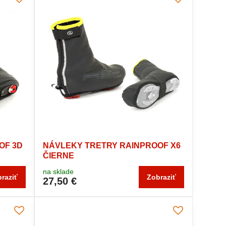
OF 3D
NÁVLEKY TRETRY RAINPROOF X6
ČIERNE
na sklade
raziť
Zobraziť
27,50 €