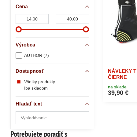
Cena
Od:
Do:
Výrobca
AUTHOR (7)
Dostupnosť
NÁVLEKY T
ČIERNE
Všetky produkty
na sklade
Iba skladom
39,90 €
Hľadať text
Prehľadať
výsledky
filtra
Potrebujete poradiť s
fulltextom