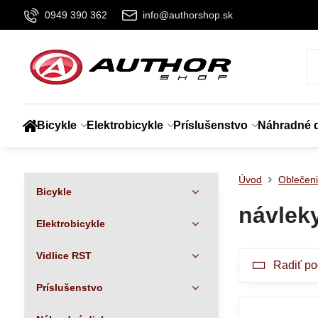
0949 390 362
info@authorshop.sk
Bicykle
Elektrobicykle
Príslušenstvo
Náhradné d
Úvod
Oblečen
Bicykle
návlek
Elektrobicykle
Vidlice RST
Radiť po
Príslušenstvo