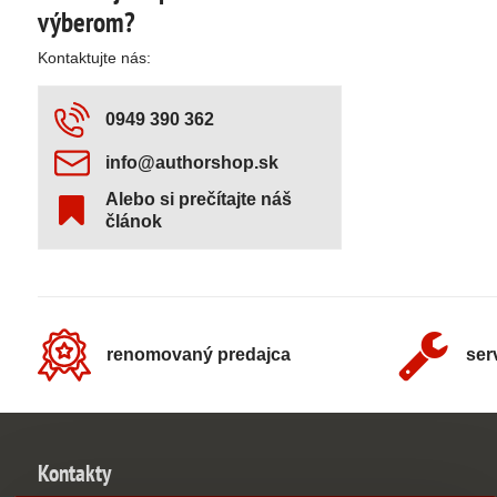
výberom?
Kontaktujte nás:
0949 390 362
info​@authorshop​.sk
Alebo si prečítajte náš
článok
renomovaný predajca
ser
Kontakty