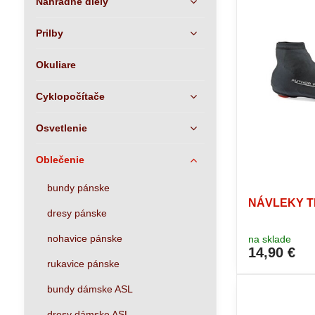
Náhradné diely
Prilby
Okuliare
Cyklopočítače
Osvetlenie
Oblečenie
bundy pánske
NÁVLEKY T
dresy pánske
nohavice pánske
na sklade
14,90 €
rukavice pánske
bundy dámske ASL
dresy dámske ASL