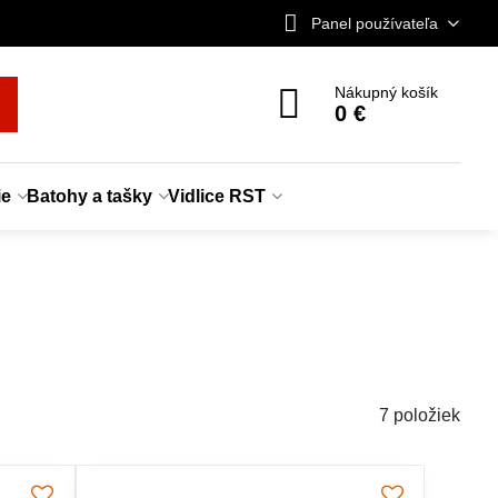
Panel používateľa
Nákupný košík
0 €
ie
Batohy a tašky
Vidlice RST
7
položiek