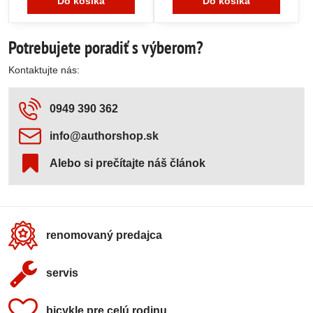
Do košíka
Do košíka
Potrebujete poradiť s výberom?
Kontaktujte nás:
0949 390 362
info​@authorshop​.sk
Alebo si prečítajte náš článok
renomovaný predajca
servis
bicykle pre celú rodinu