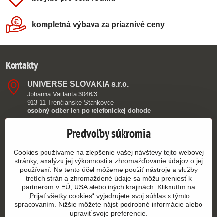
kompletná výbava za priaznivé ceny
Kontakty
UNIVERSE SLOVAKIA s​.r​.o​.
Johanna Vaillanta 3046/3
913 11 Trenčianske Stankovce
osobný odber len po telefonickej dohode
0949 390 362
Predvoľby súkromia
info​@authorshop​.sk
Cookies používame na zlepšenie vašej návštevy tejto webovej
stránky, analýzu jej výkonnosti a zhromažďovanie údajov o jej
9:00 - 15:00
používaní. Na tento účel môžeme použiť nástroje a služby
PO - PIA
tretích strán a zhromaždené údaje sa môžu preniesť k
partnerom v EÚ, USA alebo iných krajinách. Kliknutím na
„Prijať všetky cookies“ vyjadrujete svoj súhlas s týmto
Všetko k nákupu
spracovaním. Nižšie môžete nájsť podrobné informácie alebo
upraviť svoje preferencie.