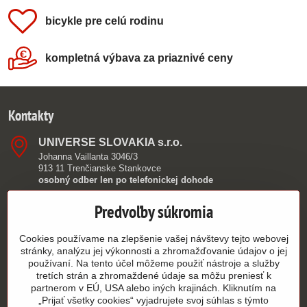
bicykle pre celú rodinu
kompletná výbava za priaznivé ceny
Kontakty
UNIVERSE SLOVAKIA s​.r​.o​.
Johanna Vaillanta 3046/3
913 11 Trenčianske Stankovce
osobný odber len po telefonickej dohode
0949 390 362
Predvoľby súkromia
info​@authorshop​.sk
Cookies používame na zlepšenie vašej návštevy tejto webovej
stránky, analýzu jej výkonnosti a zhromažďovanie údajov o jej
9:00 - 15:00
používaní. Na tento účel môžeme použiť nástroje a služby
PO - PIA
tretích strán a zhromaždené údaje sa môžu preniesť k
partnerom v EÚ, USA alebo iných krajinách. Kliknutím na
„Prijať všetky cookies“ vyjadrujete svoj súhlas s týmto