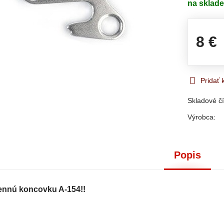
na sklad
8 €
Pridať
Skladové čí
Výrobca:
Popis
nnú koncovku A-154!!