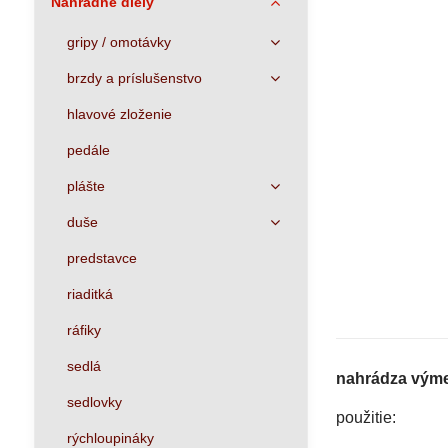
Náhradné diely
gripy / omotávky
brzdy a príslušenstvo
hlavové zloženie
pedále
plášte
duše
predstavce
riaditká
ráfiky
sedlá
nahrádza výme
sedlovky
použitie:
rýchloupináky