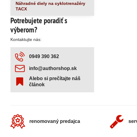
Náhradné diely na cyklotrenažéry
TACX
Potrebujete poradiť s
výberom?
Kontaktujte nás:
0949 390 362
info​@authorshop​.sk
Alebo si prečítajte náš
článok
renomovaný predajca
ser