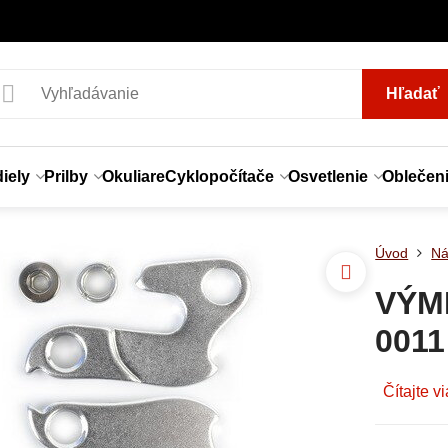
Hľadať
iely
Prilby
Okuliare
Cyklopočítače
Osvetlenie
Oblečen
Úvod
Ná
VÝM
0011
Čítajte v