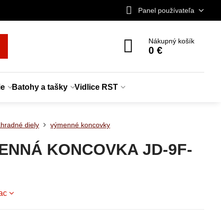
Panel používateľa
Nákupný košík
0 €
ie
Batohy a tašky
Vidlice RST
hradné diely
výmenné koncovky
ENNÁ KONCOVKA JD-9F-
iac