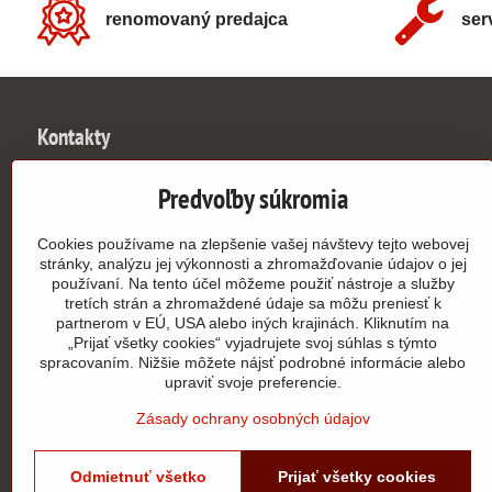
renomovaný predajca
ser
Kontakty
UNIVERSE SLOVAKIA s​.r​.o​.
Predvoľby súkromia
Johanna Vaillanta 3046/3
913 11 Trenčianske Stankovce
Cookies používame na zlepšenie vašej návštevy tejto webovej
osobný odber len po telefonickej dohode
stránky, analýzu jej výkonnosti a zhromažďovanie údajov o jej
používaní. Na tento účel môžeme použiť nástroje a služby
0949 390 362
tretích strán a zhromaždené údaje sa môžu preniesť k
partnerom v EÚ, USA alebo iných krajinách. Kliknutím na
„Prijať všetky cookies“ vyjadrujete svoj súhlas s týmto
info​@authorshop​.sk
spracovaním. Nižšie môžete nájsť podrobné informácie alebo
upraviť svoje preferencie.
9:00 - 15:00
PO - PIA
Zásady ochrany osobných údajov
Odmietnuť všetko
Prijať všetky cookies