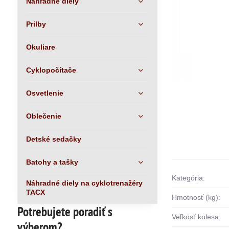
Náhradné diely
Prilby
Okuliare
Cyklopočítače
Osvetlenie
Oblečenie
Detské sedačky
Batohy a tašky
Kategória:
Náhradné diely na cyklotrenažéry
TACX
Hmotnosť (kg):
Potrebujete poradiť s
Veľkosť kolesa:
výberom?