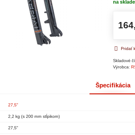
na sklad
164
Pridať
Skladové čí
Výrobca:
R
Špecifikácia
27,5"
2,2 kg (s 200 mm stĺpikom)
27,5"