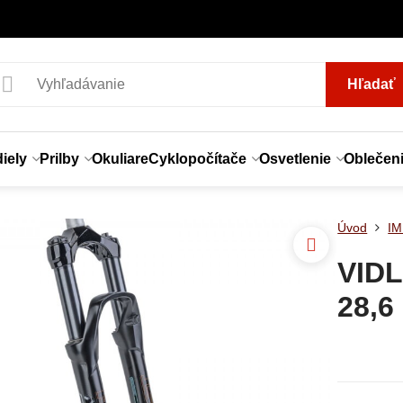
Hľadať
iely
Prilby
Okuliare
Cyklopočítače
Osvetlenie
Oblečen
Úvod
I
VIDL
28,6