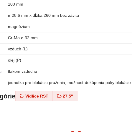
100 mm
ø 28,6 mm x dĺžka 260 mm bez závitu
magnézium
Cr-Mo ø 32 mm
vzduch (L)
olej (P)
i:
tlakom vzduchu
jednotka pre blokáciu pruženia, možnosť dokúpenia páky blokácie 
egórie
Vidlice RST
27,5"