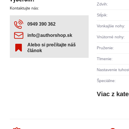
Zdvih:
Kontaktujte nás:
Stĺpik:
0949 390 362
Vonkajšie nohy:
info​@authorshop​.sk
Vnútorné nohy:
Alebo si prečítajte náš
Pruženie:
článok
Tlmenie:
Nastavenie tuhost
Špeciálne:
Viac z kat