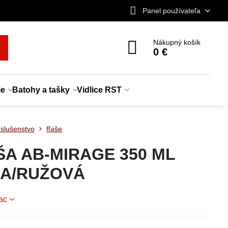
Panel používateľa
Nákupný košík
0 €
ie
Batohy a tašky
Vidlice RST
íslušenstvo
fľaše
ŠA AB-MIRAGE 350 ML
LA/RUŽOVÁ
iac