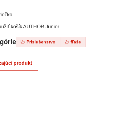
.
viečko.
použiť košík AUTHOR Junior.
egórie
Príslušenstvo
fľaše
ajúci produkt