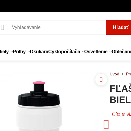
Hľadať
iely
Prilby
Okuliare
Cyklopočítače
Osvetlenie
Oblečen
Úvod
Pr
FĽA
BIE
Čítajte v