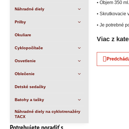
• Objem 350 ml
Náhradné diely
• Skrutkovacie 
Prilby
• Je potrebné 
Okuliare
Viac z kat
Cyklopočítače
Predchádz
Osvetlenie
Oblečenie
Detské sedačky
Batohy a tašky
Náhradné diely na cyklotrenažéry
TACX
Potrebujete poradiť s