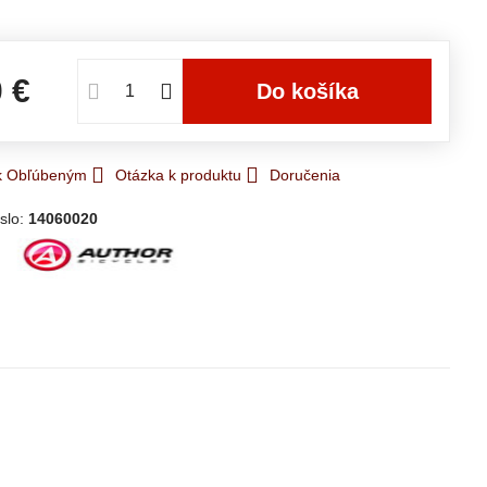
e
0 €
Do košíka
 k Obľúbeným
Otázka k produktu
Doručenia
slo:
14060020