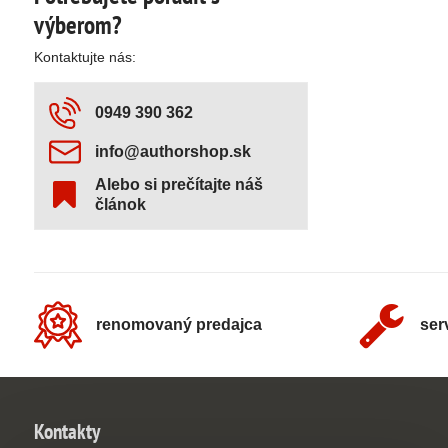
výberom?
Kontaktujte nás:
0949 390 362
info​@authorshop​.sk
Alebo si prečítajte náš
článok
renomovaný predajca
ser
Kontakty