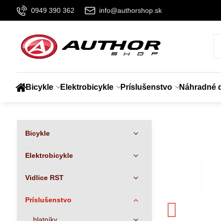
0949 390 362
info@authorshop.sk
Bicykle
Elektrobicykle
Príslušenstvo
Náhradné d
Bicykle
Elektrobicykle
Vidlice RST
Príslušenstvo
blatníky