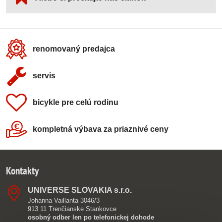
renomovaný predajca
servis
bicykle pre celú rodinu
kompletná výbava za priaznivé ceny
Kontakty
UNIVERSE SLOVAKIA s​.r​.o​.
Johanna Vaillanta 3046/3
913 11 Trenčianske Stankovce
osobný odber len po telefonickej dohode