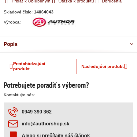
Pridať k Obľúbeným
Otázka k produktu
Doručenia
Skladové číslo:
14064043
Výrobca:
Popis
Predchádzajúci
Nasledujúci produkt
produkt
Potrebujete poradiť s výberom?
Kontaktujte nás:
0949 390 362
info​@authorshop​.sk
Alebo si prečítajte náš článok