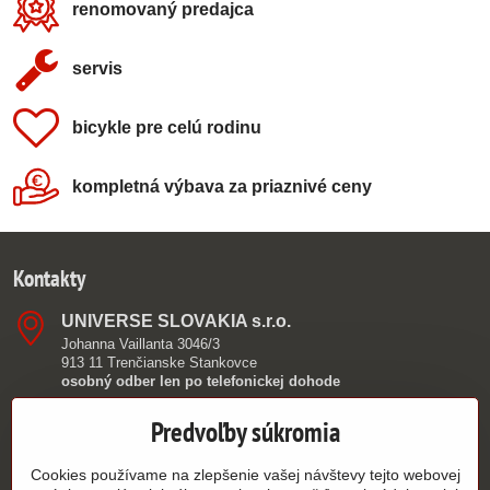
renomovaný predajca
servis
bicykle pre celú rodinu
kompletná výbava za priaznivé ceny
Kontakty
UNIVERSE SLOVAKIA s​.r​.o​.
Johanna Vaillanta 3046/3
913 11 Trenčianske Stankovce
osobný odber len po telefonickej dohode
0949 390 362
Predvoľby súkromia
info​@authorshop​.sk
Cookies používame na zlepšenie vašej návštevy tejto webovej