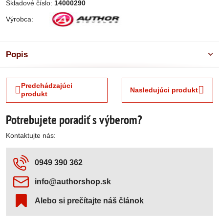
Skladové číslo:
14000290
Výrobca:
Popis
Predchádzajúci
Nasledujúci produkt
produkt
Potrebujete poradiť s výberom?
Kontaktujte nás:
0949 390 362
info​@authorshop​.sk
Alebo si prečítajte náš článok