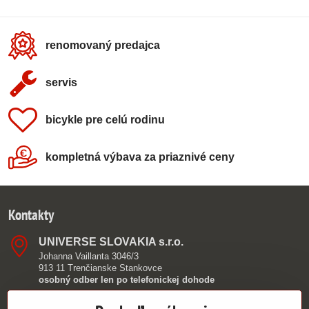
renomovaný predajca
servis
bicykle pre celú rodinu
kompletná výbava za priaznivé ceny
Kontakty
UNIVERSE SLOVAKIA s​.r​.o​.
Johanna Vaillanta 3046/3
913 11 Trenčianske Stankovce
osobný odber len po telefonickej dohode
0949 390 362