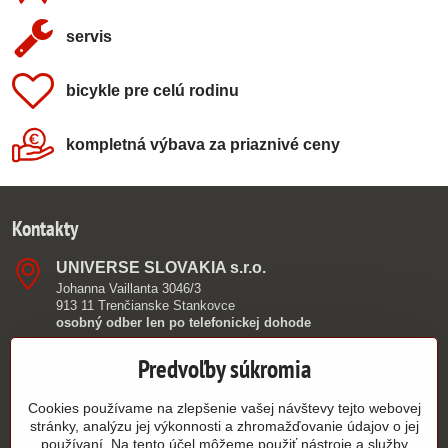
servis
bicykle pre celú rodinu
kompletná výbava za priaznivé ceny
Kontakty
UNIVERSE SLOVAKIA s​.r​.o​.
Johanna Vaillanta 3046/3
913 11 Trenčianske Stankovce
osobný odber len po telefonickej dohode
0949 390 362
Predvoľby súkromia
info​@authorshop​.sk
Cookies používame na zlepšenie vašej návštevy tejto webovej
stránky, analýzu jej výkonnosti a zhromažďovanie údajov o jej
9:00 - 15:00
používaní. Na tento účel môžeme použiť nástroje a služby