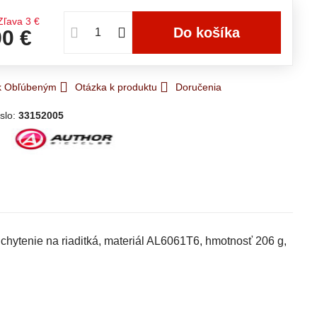
Zľava
3 €
Do košíka
90 €
 k Obľúbeným
Otázka k produktu
Doručenia
slo:
33152005
hytenie na riaditká, materiál AL6061T6, hmotnosť 206 g,