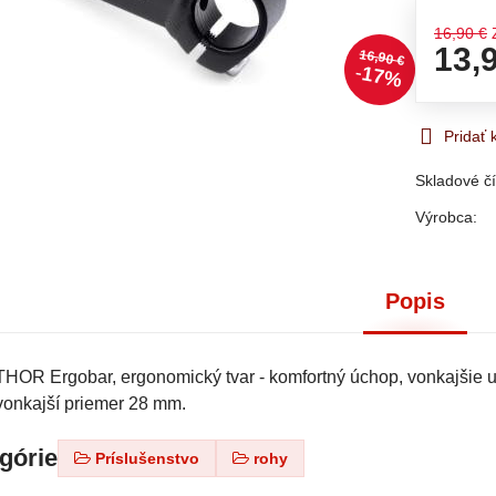
16,90 €
13,
16,90 €
17%
Pridať
Skladové čí
Výrobca:
Popis
HOR Ergobar, ergonomický tvar - komfortný úchop, vonkajšie uc
vonkajší priemer 28 mm.
egórie
Príslušenstvo
rohy