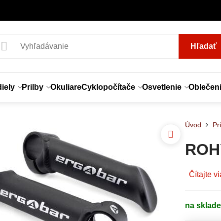
Hľadať
iely
Prilby
Okuliare
Cyklopočítače
Osvetlenie
Oblečen
Úvod
Pr
ROH
Čítajte v
na sklad