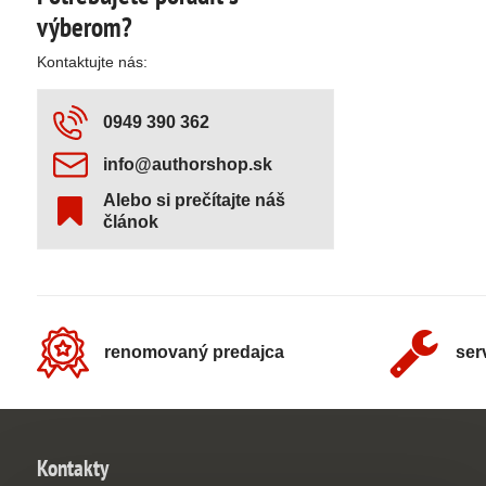
výberom?
Kontaktujte nás:
0949 390 362
info​@authorshop​.sk
Alebo si prečítajte náš
článok
renomovaný predajca
ser
Kontakty