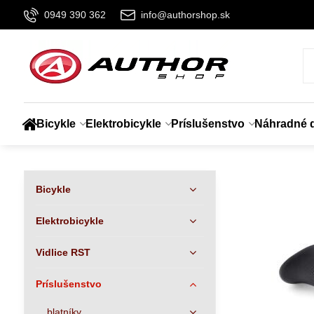
0949 390 362
info@authorshop.sk
Bicykle
Elektrobicykle
Príslušenstvo
Náhradné d
Bicykle
Elektrobicykle
Vidlice RST
Príslušenstvo
blatníky