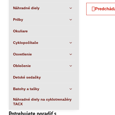
Náhradné diely
Predchádz
Prilby
Okuliare
Cyklopočítače
Osvetlenie
Oblečenie
Detské sedačky
Batohy a tašky
Náhradné diely na cyklotrenažéry
TACX
Potrebujete poradiť s