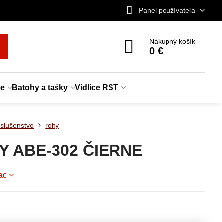
Panel používateľa
Nákupný košík
0 €
ie
Batohy a tašky
Vidlice RST
íslušenstvo
rohy
Y ABE-302 ČIERNE
iac
e