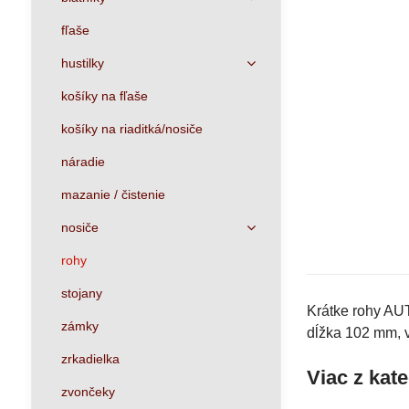
fľaše
hustilky
košíky na fľaše
košíky na riaditká/nosiče
náradie
mazanie / čistenie
nosiče
rohy
stojany
Krátke rohy AUT
zámky
dĺžka 102 mm, 
zrkadielka
Viac z kat
zvončeky