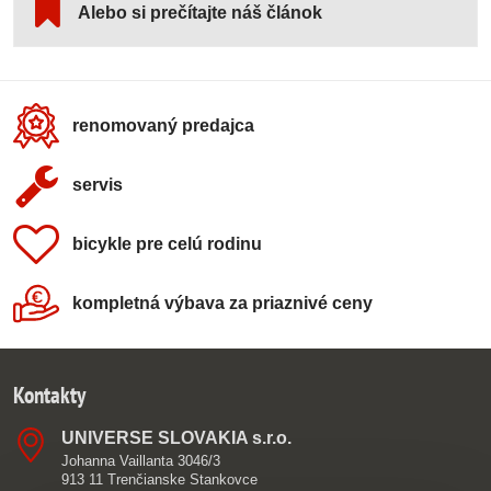
Alebo si prečítajte náš článok
renomovaný predajca
servis
bicykle pre celú rodinu
kompletná výbava za priaznivé ceny
Kontakty
UNIVERSE SLOVAKIA s​.r​.o​.
Johanna Vaillanta 3046/3
913 11 Trenčianske Stankovce