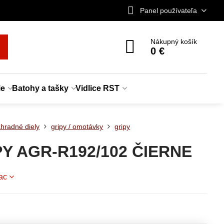
Panel používateľa
Nákupný košík
0 €
ie
Batohy a tašky
Vidlice RST
hradné diely
gripy / omotávky
gripy
PY AGR-R192/102 ČIERNE
iac
e