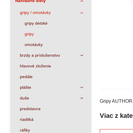
Náhradné diely
gripy / omotávky
gripy detské
gripy
omotávky
brzdy a príslušenstvo
hlavové zloženie
pedále
plášte
duše
Gripy AUTHOR, 
predstavce
Viac z kat
riaditká
ráfiky