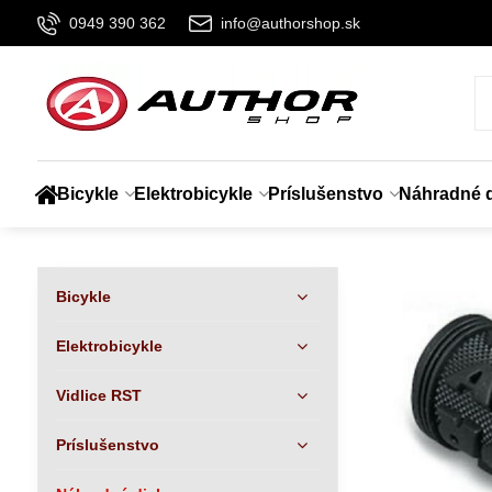
0949 390 362
info@authorshop.sk
Bicykle
Elektrobicykle
Príslušenstvo
Náhradné d
Bicykle
Elektrobicykle
Vidlice RST
Príslušenstvo