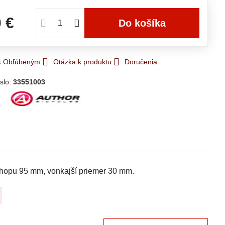
0 €
Do košíka
 k Obľúbeným
Otázka k produktu
Doručenia
slo:
33551003
chopu 95 mm, vonkajší priemer 30 mm.