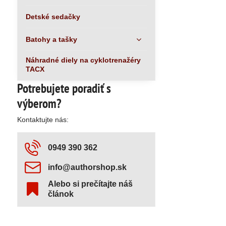
Detské sedačky
Batohy a tašky
Náhradné diely na cyklotrenažéry
TACX
Potrebujete poradiť s
výberom?
Kontaktujte nás:
0949 390 362
info​@authorshop​.sk
Alebo si prečítajte náš
článok