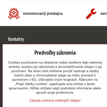
renomovaný predajca
ser
Kontakty
UNIVERSE SLOVAKIA s​.r​.o​.
Predvoľby súkromia
Johanna Vaillanta 3046/3
913 11 Trenčianske Stankovce
Cookies používame na zlepšenie vašej návštevy tejto webovej
osobný odber len po telefonickej dohode
stránky, analýzu jej výkonnosti a zhromažďovanie údajov o jej
používaní. Na tento účel môžeme použiť nástroje a služby
0949 390 362
tretích strán a zhromaždené údaje sa môžu preniesť k
partnerom v EÚ, USA alebo iných krajinách. Kliknutím na
„Prijať všetky cookies“ vyjadrujete svoj súhlas s týmto
info​@authorshop​.sk
spracovaním. Nižšie môžete nájsť podrobné informácie alebo
upraviť svoje preferencie.
9:00 - 15:00
PO - PIA
Zásady ochrany osobných údajov