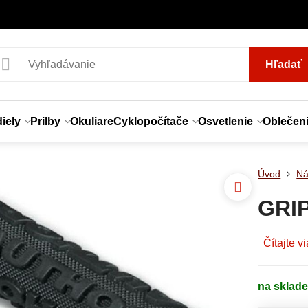
Hľadať
iely
Prilby
Okuliare
Cyklopočítače
Osvetlenie
Oblečen
Úvod
Ná
GRI
Čítajte v
na sklad