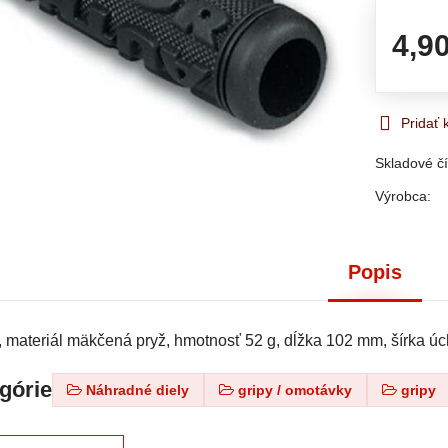
4,9
Pridať
Skladové čí
Výrobca:
Popis
materiál mäkčená pryž,
hmotnosť 52 g, dĺžka 102 mm, šírka ú
egórie
Náhradné diely
gripy / omotávky
gripy