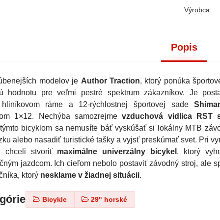
Výrobca:
Popis
úbenejších modelov je
Author Traction
, ktorý ponúka športov
vú hodnotu pre veľmi pestré spektrum zákazníkov. Je pos
hliníkovom ráme a 12-rýchlostnej športovej sade
Shima
íkom 1×12. Nechýba samozrejme
vzduchová vidlica RST 
 týmto bicyklom sa nemusíte báť vyskúšať si lokálny MTB závo
ku alebo nasadiť turistické tašky a vyjsť preskúmať svet. Pri v
a chceli stvoriť
maximálne univerzálny bicykel
, ktorý vyh
čným jazdcom. Ich cieľom nebolo postaviť závodný stroj, ale s
čníka, ktorý
nesklame v žiadnej situácii
.
egórie
Bicykle
29" horské