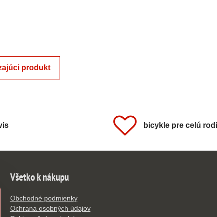
ajúci produkt
vis
bicykle pre celú rod
Všetko k nákupu
Obchodné podmienky
Ochrana osobných údajov