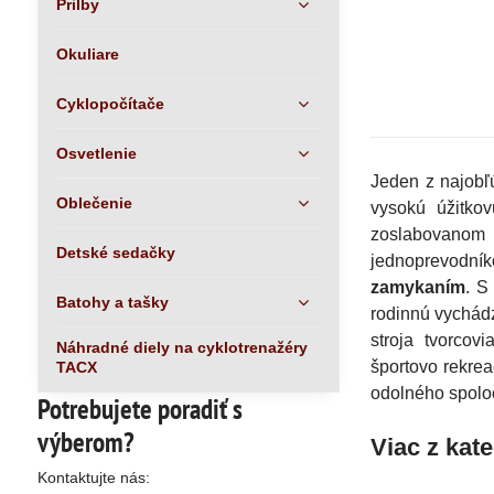
Prilby
Okuliare
Cyklopočítače
Osvetlenie
Jeden z najobľ
Oblečenie
vysokú úžitko
zoslabovanom 
Detské sedačky
jednoprevodn
zamykaním
. S
Batohy a tašky
rodinnú vychádz
stroja tvorcovi
Náhradné diely na cyklotrenažéry
športovo rekrea
TACX
odolného spolo
Potrebujete poradiť s
výberom?
Viac z kat
Kontaktujte nás: