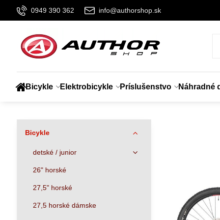
0949 390 362
info@authorshop.sk
Bicykle
Elektrobicykle
Príslušenstvo
Náhradné d
Bicykle
detské / junior
26" horské
27,5" horské
27,5 horské dámske