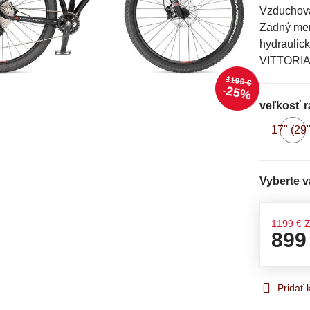
Vzduchová
Zadný men
hydraulic
VITTORIA 
1199 €
25%
veľkosť 
17" (29"
n
sk
Vyberte v
1199 €
Z
899
Pridať