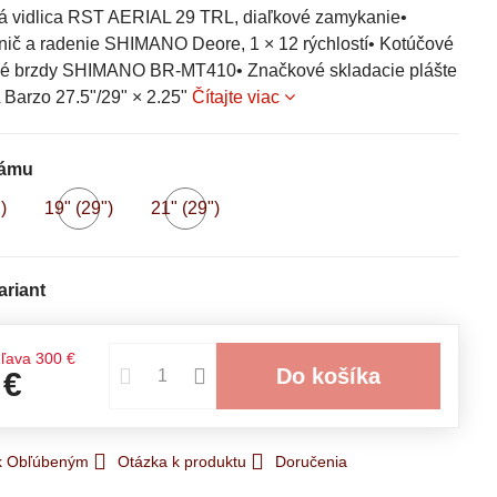
 vidlica RST AERIAL 29 TRL, diaľkové zamykanie•
ič a radenie SHIMANO Deore, 1 × 12 rýchlostí• Kotúčové
ké brzdy SHIMANO BR-MT410• Značkové skladacie plášte
Barzo 27.5"/29" × 2.25"
Čítajte viac
rámu
)
19" (29")
21" (29")
a
na
na
lade
sklade
sklade
ariant
ľava
300 €
Do košíka
 €
 k Obľúbeným
Otázka k produktu
Doručenia