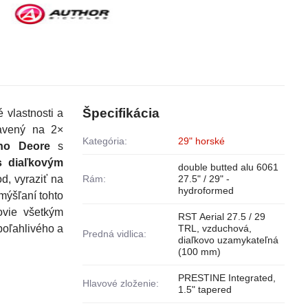
Špecifikácia
é vlastnosti a
tavený na 2×
Kategória:
29" horské
no Deore
s
s diaľkovým
double butted alu 6061
d, vyraziť na
Rám:
27.5" / 29" -
hydroformed
ymýšľaní tohto
ovie všetkým
RST Aerial 27.5 / 29
poľahlivého a
TRL, vzduchová,
Predná vidlica:
diaľkovo uzamykateľná
(100 mm)
PRESTINE Integrated,
Hlavové zloženie:
1.5" tapered