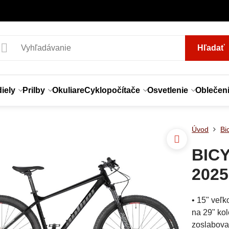
Hľadať
iely
Prilby
Okuliare
Cyklopočítače
Osvetlenie
Oblečen
Úvod
Bi
BIC
202
• 15" veľk
na 29" ko
zoslabova