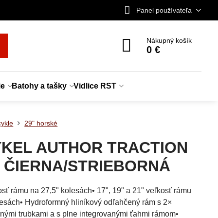
Panel používateľa
Nákupný košík
0 €
ie
Batohy a tašky
Vidlice RST
cykle
29" horské
YKEL AUTHOR TRACTION
5 ČIERNA/STRIEBORNÁ
osť rámu na 27,5" kolesách• 17", 19" a 21" veľkosť rámu
lesách• Hydroformný hliníkový odľahčený rám s 2×
nými trubkami a s plne integrovanými ťahmi rámom•