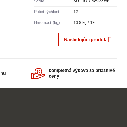
Sedlo:
AUTHOR Navigator
Počet rýchlostí:
12
Hmotnosť (kg):
13,9 kg / 19"
Nasledujúci produkt
kompletná výbava za priaznivé
inu
ceny