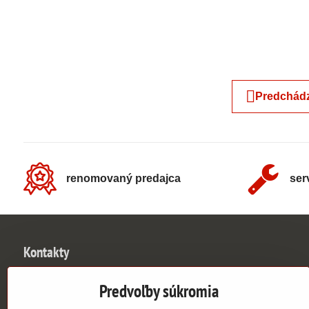
Predchádz
renomovaný predajca
ser
Kontakty
UNIVERSE SLOVAKIA s​.r​.o​.
Predvoľby súkromia
Johanna Vaillanta 3046/3