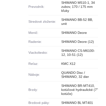
SHIMANO M510-1, 34
Prevodník:
zubov, 170 / 175 mm
kľuky
SHIMANO BB-52 BB,
Stredové zloženie:
unit
Menič:
SHIMANO Deore
Radenie:
SHIMANO Deore (12)
SHIMANO CS-M6100-
Viackoliesko:
12, 10-51 (12)
Reťaz:
KMC X12
QUANDO Disc /
Náboje:
SHIMANO, 32 dier
SHIMANO BR-MT410,
Brzdy:
kotúčové hydraulické (7"
kotúče)
Brzdové páky:
SHIMANO BL MT401