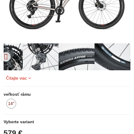
Čítajte viac
veľkosť rámu
14"
na
sklade
Vyberte variant
579 €