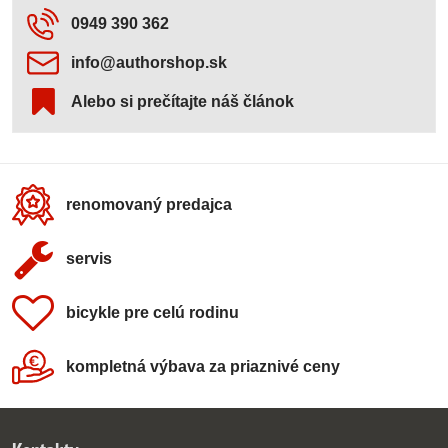
0949 390 362
info​@authorshop​.sk
Alebo si prečítajte náš článok
renomovaný predajca
servis
bicykle pre celú rodinu
kompletná výbava za priaznivé ceny