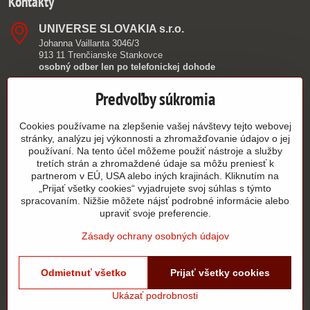
Kontakty
UNIVERSE SLOVAKIA s​.r​.o​.
Johanna Vaillanta 3046/3
913 11 Trenčianske Stankovce
osobný odber len po telefonickej dohode
0949 390 362
Predvoľby súkromia
info​@authorshop​.sk
Cookies používame na zlepšenie vašej návštevy tejto webovej
stránky, analýzu jej výkonnosti a zhromažďovanie údajov o jej
9:00 - 15:00
používaní. Na tento účel môžeme použiť nástroje a služby
tretích strán a zhromaždené údaje sa môžu preniesť k
PO - PIA
partnerom v EÚ, USA alebo iných krajinách. Kliknutím na
„Prijať všetky cookies“ vyjadrujete svoj súhlas s týmto
Všetko k nákupu
spracovaním. Nižšie môžete nájsť podrobné informácie alebo
upraviť svoje preferencie.
Zásady ochrany osobných údajov
©
2026
Copyright
Predvoľby súkromia
Odmietnuť všetko
Zásady ochrany osobných údajov
Prijať všetky cookies
Stav objednávky
Ukázať podrobnosti
Vytvorené pomocou:
BiznisWeb.sk