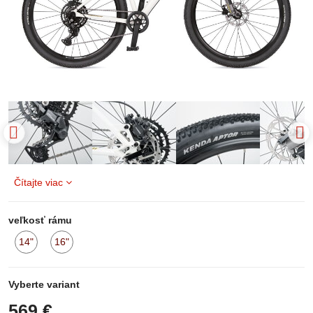
Čítajte viac
veľkosť rámu
14"
16"
na
na
sklade
sklade
Vyberte variant
569 €