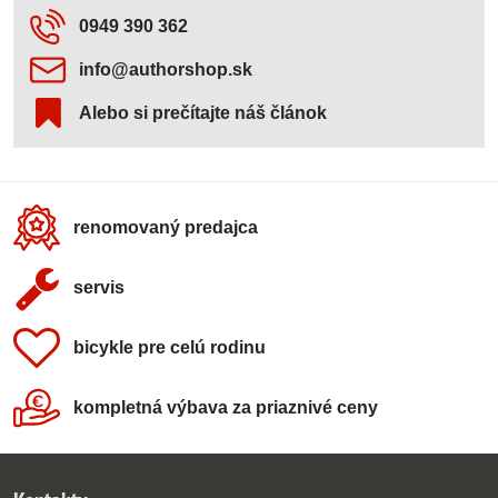
0949 390 362
info​@authorshop​.sk
Alebo si prečítajte náš článok
renomovaný predajca
servis
bicykle pre celú rodinu
kompletná výbava za priaznivé ceny