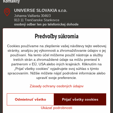
Kontakty
UNIVERSE SLOVAKIA s​.r​.o​.
Johanna Vaillanta 3046/3
913 11 Trenčianske Stankovce
osobný odber len po telefonickej dohode
0949 390 362
Predvoľby súkromia
info​@authorshop​.sk
Cookies používame na zlepšenie vašej návštevy tejto webovej
stránky, analýzu jej výkonnosti a zhromažďovanie údajov o jej
9:00 - 15:00
používaní. Na tento účel môžeme použiť nástroje a služby
tretích strán a zhromaždené údaje sa môžu preniesť k
PO - PIA
partnerom v EÚ, USA alebo iných krajinách. Kliknutím na
„Prijať všetky cookies“ vyjadrujete svoj súhlas s týmto
Všetko k nákupu
spracovaním. Nižšie môžete nájsť podrobné informácie alebo
upraviť svoje preferencie.
Zásady ochrany osobných údajov
©
2026
Copyright
Predvoľby súkromia
Odmietnuť všetko
Zásady ochrany osobných údajov
Prijať všetky cookies
Stav objednávky
Ukázať podrobnosti
Vytvorené pomocou:
BiznisWeb.sk