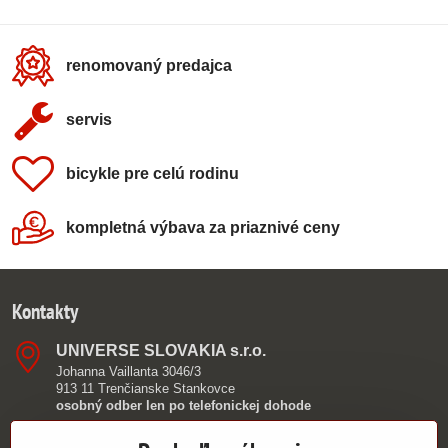
renomovaný predajca
servis
bicykle pre celú rodinu
kompletná výbava za priaznivé ceny
Kontakty
UNIVERSE SLOVAKIA s​.r​.o​.
Johanna Vaillanta 3046/3
913 11 Trenčianske Stankovce
osobný odber len po telefonickej dohode
0949 390 362