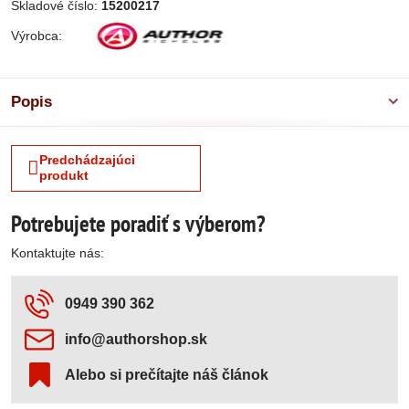
Skladové číslo:
15200217
Výrobca:
Popis
Predchádzajúci
produkt
Potrebujete poradiť s výberom?
Kontaktujte nás:
0949 390 362
info​@authorshop​.sk
Alebo si prečítajte náš článok