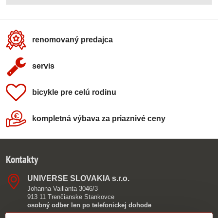
renomovaný predajca
servis
bicykle pre celú rodinu
kompletná výbava za priaznivé ceny
Kontakty
UNIVERSE SLOVAKIA s​.r​.o​.
Johanna Vaillanta 3046/3
913 11 Trenčianske Stankovce
osobný odber len po telefonickej dohode