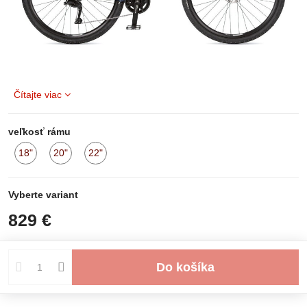
Čítajte viac
veľkosť rámu
18"
20"
22"
na
na
na
sklade
sklade
sklade
Vyberte variant
829 €
Do košíka