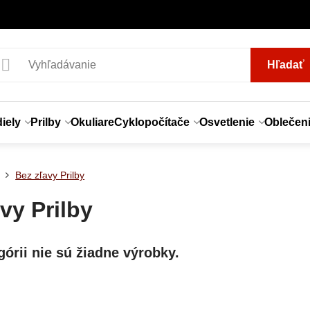
Hľadať
iely
Prilby
Okuliare
Cyklopočítače
Osvetlenie
Oblečen
Bez zľavy Prilby
vy Prilby