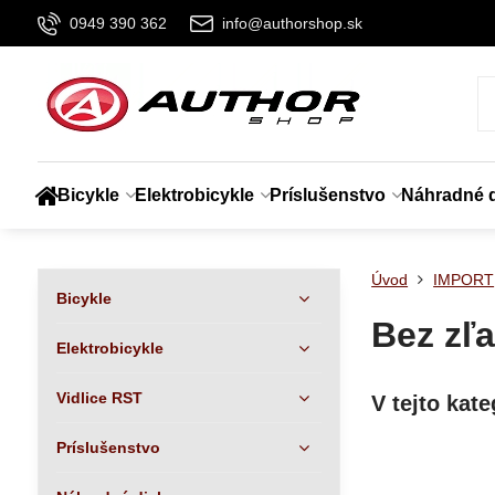
0949 390 362
info@authorshop.sk
Bicykle
Elektrobicykle
Príslušenstvo
Náhradné d
Úvod
IMPORT
Bicykle
Bez zľa
Elektrobicykle
Vidlice RST
Príslušenstvo