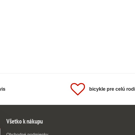
vis
bicykle pre celú rod
Všetko k nákupu
Obchodné podmienky