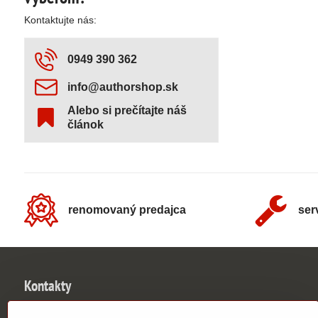
Kontaktujte nás:
0949 390 362
info​@authorshop​.sk
Alebo si prečítajte náš
článok
renomovaný predajca
ser
Kontakty
UNIVERSE SLOVAKIA s​.r​.o​.