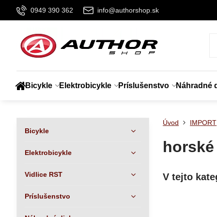
0949 390 362
info@authorshop.sk
Bicykle
Elektrobicykle
Príslušenstvo
Náhradné d
Úvod
IMPORT
Bicykle
horské 
Elektrobicykle
Vidlice RST
Príslušenstvo