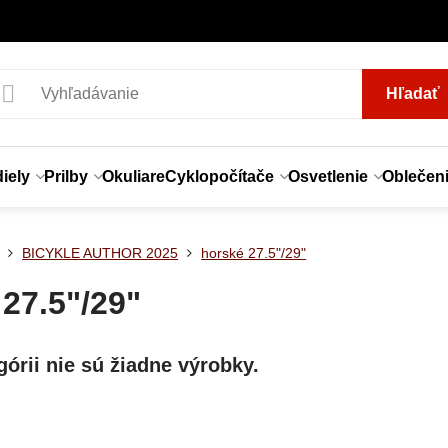
Hľadať
iely
Prilby
Okuliare
Cyklopočítače
Osvetlenie
Oblečen
BICYKLE AUTHOR 2025
horské 27.5"/29"
27.5"/29"