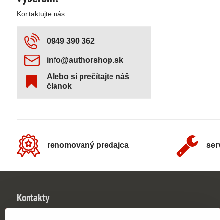
Kontaktujte nás:
0949 390 362
info​@authorshop​.sk
Alebo si prečítajte náš
článok
renomovaný predajca
ser
Kontakty
UNIVERSE SLOVAKIA s​.r​.o​.