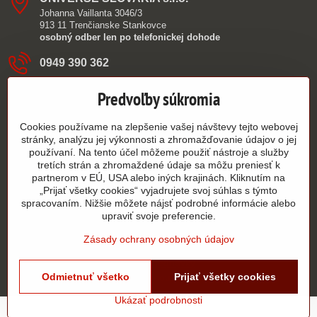
Johanna Vaillanta 3046/3
913 11 Trenčianske Stankovce
osobný odber len po telefonickej dohode
0949 390 362
Predvoľby súkromia
info​@authorshop​.sk
9:00 - 15:00
Cookies používame na zlepšenie vašej návštevy tejto webovej
PO - PIA
stránky, analýzu jej výkonnosti a zhromažďovanie údajov o jej
používaní. Na tento účel môžeme použiť nástroje a služby
tretích strán a zhromaždené údaje sa môžu preniesť k
Všetko k nákupu
partnerom v EÚ, USA alebo iných krajinách. Kliknutím na
„Prijať všetky cookies“ vyjadrujete svoj súhlas s týmto
spracovaním. Nižšie môžete nájsť podrobné informácie alebo
upraviť svoje preferencie.
©
2026
Copyright
Zásady ochrany osobných údajov
Predvoľby súkromia
Zásady ochrany osobných údajov
Stav objednávky
Odmietnuť všetko
Prijať všetky cookies
Vytvorené pomocou:
BiznisWeb.sk
Ukázať podrobnosti