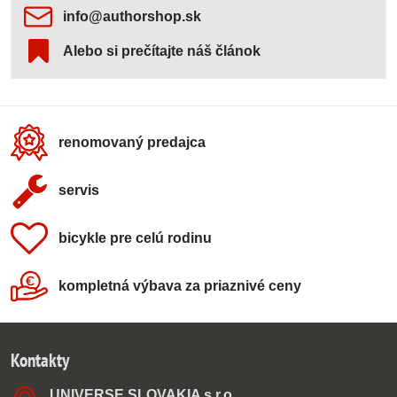
info​@authorshop​.sk
Alebo si prečítajte náš článok
renomovaný predajca
servis
bicykle pre celú rodinu
kompletná výbava za priaznivé ceny
Kontakty
UNIVERSE SLOVAKIA s​.r​.o​.