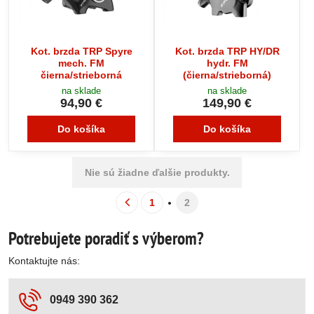
Kot. brzda TRP Spyre
Kot. brzda TRP HY/DR
mech. FM
hydr. FM
čierna/strieborná
(čierna/strieborná)
na sklade
na sklade
94,90 €
149,90 €
Do košíka
Do košíka
Nie sú žiadne ďalšie produkty.
1
2
Potrebujete poradiť s výberom?
Kontaktujte nás:
0949 390 362