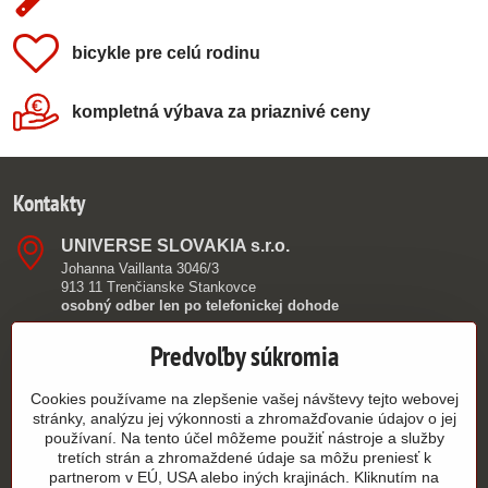
bicykle pre celú rodinu
kompletná výbava za priaznivé ceny
Kontakty
UNIVERSE SLOVAKIA s​.r​.o​.
Johanna Vaillanta 3046/3
913 11 Trenčianske Stankovce
osobný odber len po telefonickej dohode
0949 390 362
Predvoľby súkromia
info​@authorshop​.sk
Cookies používame na zlepšenie vašej návštevy tejto webovej
stránky, analýzu jej výkonnosti a zhromažďovanie údajov o jej
9:00 - 15:00
používaní. Na tento účel môžeme použiť nástroje a služby
PO - PIA
tretích strán a zhromaždené údaje sa môžu preniesť k
partnerom v EÚ, USA alebo iných krajinách. Kliknutím na